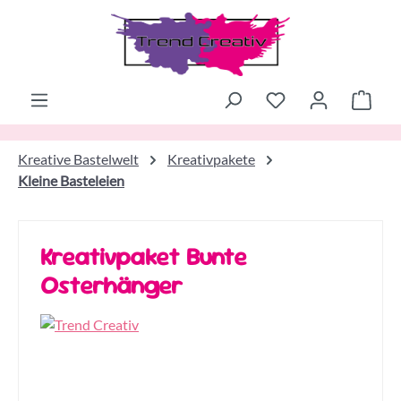
Zum Hauptinhalt springen
Ware
Kreative Bastelwelt
Kreativpakete
Kleine Basteleien
Kreativpaket Bunte
Osterhänger