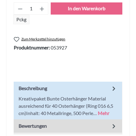
Produkt Anzahl: Gib den gewünschten Wert
In den Warenkorb
Pckg
Zum Merkzettel hinzufügen
Produktnummer:
053927
Beschreibung
Kreativpaket Bunte Osterhänger Material
ausreichend für 40 Osterhänger (Ring 016 6,5
cm)Inhalt: 40 Metallringe, 500 Perle…
Mehr
Bewertungen