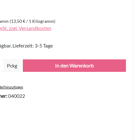
gramm
(13,50 € / 1 Kilogramm)
wSt. zzgl. Versandkosten
gbar, Lieferzeit: 3-5 Tage
Anzahl: Gib den gewünschten Wert ein oder 
Pckg
In den Warenkorb
el hinzufügen
er:
040022