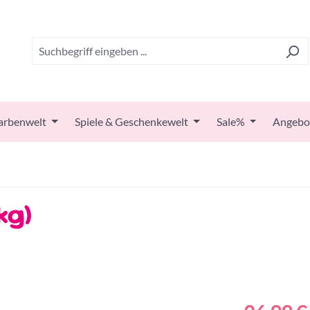
arbenwelt
Spiele & Geschenkewelt
Sale%
Angebo
kg)
Regulärer Prei