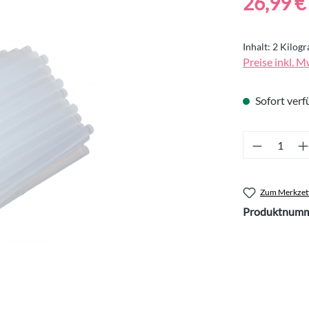
26,99 €
Inhalt:
2 Kilo
Preise inkl. M
Sofort verfü
Produkt 
Zum Merkzett
Produktnumm