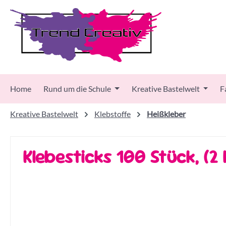
 Hauptinhalt springen
Zur Suche springen
Zur Hauptnavigation springen
Home
Rund um die Schule
Kreative Bastelwelt
F
Kreative Bastelwelt
Klebstoffe
Heißkleber
Klebesticks 100 Stück, (2 
Bildergalerie überspringen