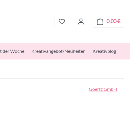
0,00 €
Ware
t der Woche
Kreativangebot/Neuheiten
Kreativblog
Goertz GmbH
s: