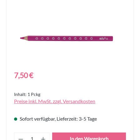
Regulärer Preis:
7,50 €
Inhalt:
1 Pckg
Preise inkl. MwSt. zzgl. Versandkosten
Sofort verfügbar, Lieferzeit: 3-5 Tage
Produkt Anzahl: Gib den gewünschten Wert
In den Warenkorb