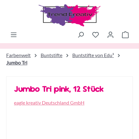
Zum Hauptinhalt springen
Ware
Farbenwelt
Buntstifte
Buntstifte von Edu³
Jumbo Tri
Jumbo Tri pink, 12 Stück
eagle kreativ Deutschland GmbH
Bildergalerie überspringen