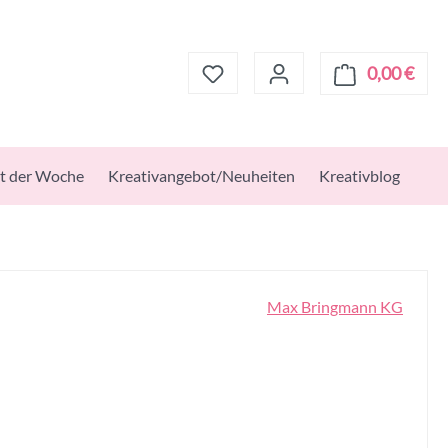
0,00 €
Ware
t der Woche
Kreativangebot/Neuheiten
Kreativblog
Max Bringmann KG
s: