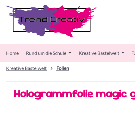
 Hauptinhalt springen
Zur Suche springen
Zur Hauptnavigation springen
Home
Rund um die Schule
Kreative Bastelwelt
F
Kreative Bastelwelt
Folien
Hologrammfolie magic 
Bildergalerie überspringen