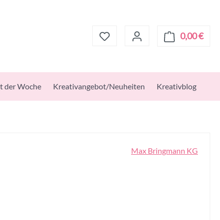
0,00 €
Ware
t der Woche
Kreativangebot/Neuheiten
Kreativblog
Max Bringmann KG
s: