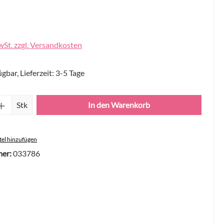
wSt. zzgl. Versandkosten
gbar, Lieferzeit: 3-5 Tage
Anzahl: Gib den gewünschten Wert ein oder 
Stk
In den Warenkorb
el hinzufügen
er:
033786