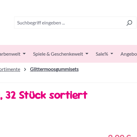
arbenwelt
Spiele & Geschenkewelt
Sale%
Angebo
rtimente
Glittermoosgummisets
, 32 Stück sortiert
Regulärer Prei