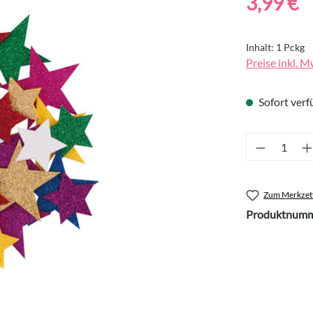
3,99 €
Inhalt:
1 Pckg
Preise inkl. M
Sofort verfü
Produkt 
Zum Merkzett
Produktnumm