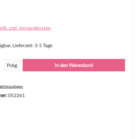
wSt. zzgl. Versandkosten
gbar, Lieferzeit: 3-5 Tage
Anzahl: Gib den gewünschten Wert ein oder 
Pckg
In den Warenkorb
el hinzufügen
er:
052261