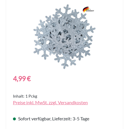
Bildergalerie überspringen
Regulärer Preis:
4,99 €
Inhalt:
1 Pckg
Preise inkl. MwSt. zzgl. Versandkosten
Sofort verfügbar, Lieferzeit: 3-5 Tage