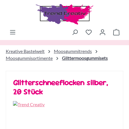
Zum Hauptinhalt springen
Ware
Kreative Bastelwelt
Moosgummitrends
Moosgummisortimente
Glittermoosgummisets
Glitterschneeflocken silber,
20 Stück