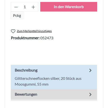
Produkt Anzahl: Gib den gewünschten Wert
In den Warenkorb
Pckg
Zum Merkzettel hinzufügen
Produktnummer:
052473
Beschreibung
Glitterschneeflocken silber, 20 Stück aus
Moosgummi, 55 mm
Bewertungen