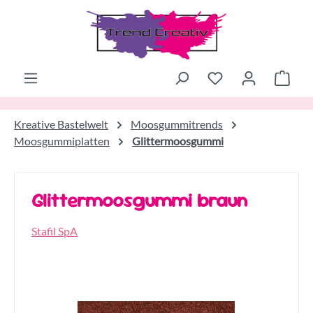
Zum Hauptinhalt springen
Ware
Kreative Bastelwelt
Moosgummitrends
Moosgummiplatten
Glittermoosgummi
Glittermoosgummi braun
Stafil SpA
Bildergalerie überspringen