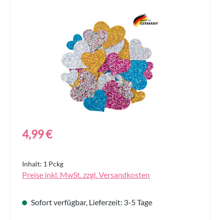
Bildergalerie überspringen
Regulärer Preis:
4,99 €
Inhalt:
1 Pckg
Preise inkl. MwSt. zzgl. Versandkosten
Sofort verfügbar, Lieferzeit: 3-5 Tage