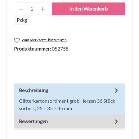
Produkt Anzahl: Gib den gewünschten Wert
In den Warenkorb
Pckg
Zum Merkzettel hinzufügen
Produktnummer:
052755
Beschreibung
Glitterkartonsortiment grob Herzen 36 Stück
sortiert, 25 + 35 + 45 mm
Bewertungen