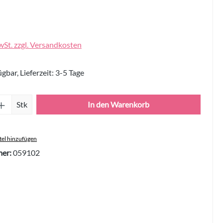
wSt. zzgl. Versandkosten
gbar, Lieferzeit: 3-5 Tage
Anzahl: Gib den gewünschten Wert ein oder 
Stk
In den Warenkorb
el hinzufügen
er:
059102