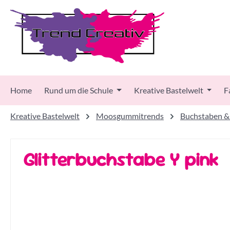
 Hauptinhalt springen
Zur Suche springen
Zur Hauptnavigation springen
Home
Rund um die Schule
Kreative Bastelwelt
F
Kreative Bastelwelt
Moosgummitrends
Buchstaben &
Glitterbuchstabe Y pink
Bildergalerie überspringen