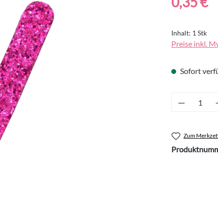
0,35 €
Inhalt:
1 Stk
Preise inkl. M
Sofort verfü
Produkt 
Zum Merkzett
Produktnumm