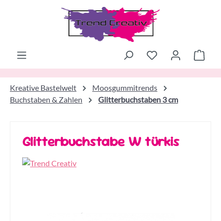
Zum Hauptinhalt springen
Ware
Kreative Bastelwelt
Moosgummitrends
Buchstaben & Zahlen
Glitterbuchstaben 3 cm
Glitterbuchstabe W türkis
Bildergalerie überspringen