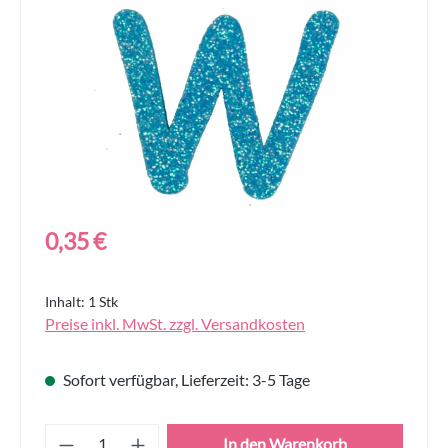
Regulärer Preis:
0,35 €
Inhalt:
1 Stk
Preise inkl. MwSt. zzgl. Versandkosten
Sofort verfügbar, Lieferzeit: 3-5 Tage
Produkt Anzahl: Gib den gewünschten Wert
In den Warenkorb