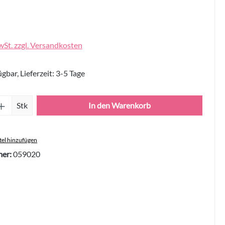
wSt. zzgl. Versandkosten
gbar, Lieferzeit: 3-5 Tage
Anzahl: Gib den gewünschten Wert ein oder 
Stk
In den Warenkorb
el hinzufügen
er:
059020