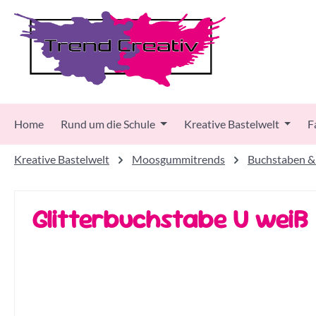
 Hauptinhalt springen
Zur Suche springen
Zur Hauptnavigation springen
Home
Rund um die Schule
Kreative Bastelwelt
F
Kreative Bastelwelt
Moosgummitrends
Buchstaben &
Glitterbuchstabe U weiß
Bildergalerie überspringen