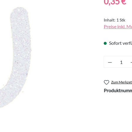
0,35 €
Inhalt:
1 Stk
Preise inkl. M
Sofort verfü
Produkt 
Zum Merkzett
Produktnumm