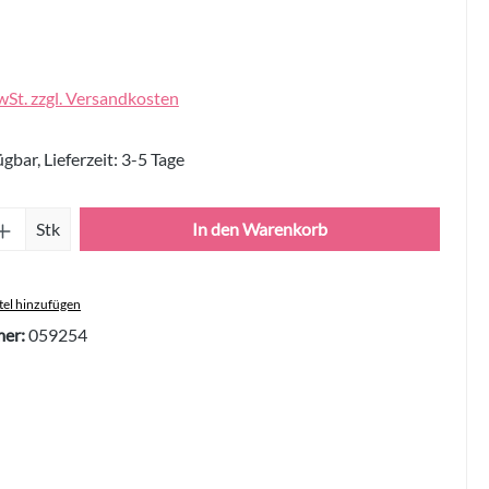
wSt. zzgl. Versandkosten
gbar, Lieferzeit: 3-5 Tage
Anzahl: Gib den gewünschten Wert ein oder 
Stk
In den Warenkorb
el hinzufügen
er:
059254