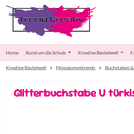
 Hauptinhalt springen
Zur Suche springen
Zur Hauptnavigation springen
Home
Rund um die Schule
Kreative Bastelwelt
F
Kreative Bastelwelt
Moosgummitrends
Buchstaben &
Glitterbuchstabe U türki
Bildergalerie überspringen