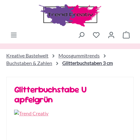
Zum Hauptinhalt springen
Ware
Kreative Bastelwelt
Moosgummitrends
Buchstaben & Zahlen
Glitterbuchstaben 3 cm
Glitterbuchstabe U
apfelgrün