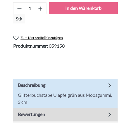
Produkt Anzahl: Gib den gewünschten Wert
In den Warenkorb
Stk
Zum Merkzettel hinzufügen
Produktnummer:
059150
Beschreibung
Glitterbuchstabe U apfelgrün aus Moosgummi,
3 cm
Bewertungen