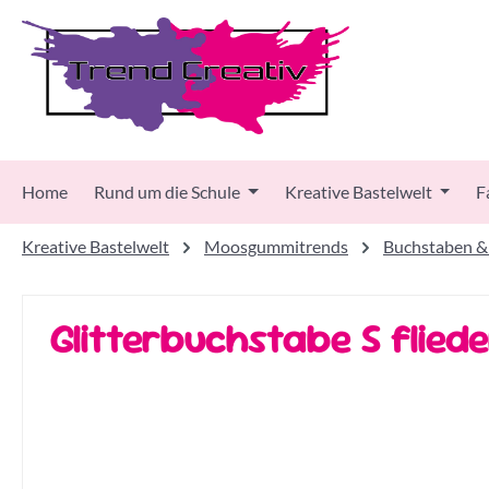
 Hauptinhalt springen
Zur Suche springen
Zur Hauptnavigation springen
Home
Rund um die Schule
Kreative Bastelwelt
F
Kreative Bastelwelt
Moosgummitrends
Buchstaben &
Glitterbuchstabe S fliede
Bildergalerie überspringen