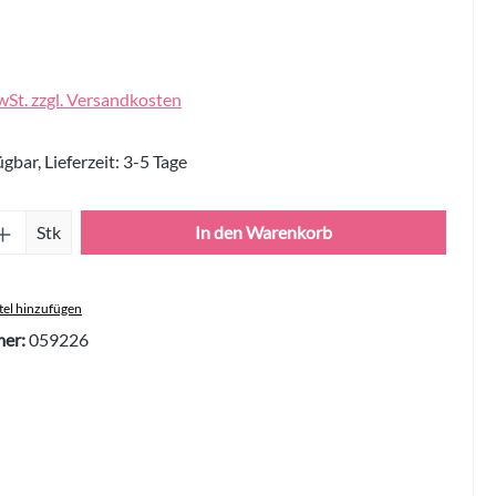
wSt. zzgl. Versandkosten
gbar, Lieferzeit: 3-5 Tage
Anzahl: Gib den gewünschten Wert ein oder 
Stk
In den Warenkorb
el hinzufügen
er:
059226