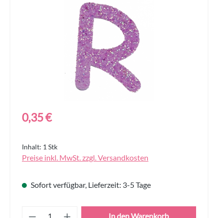
Regulärer Preis:
0,35 €
Inhalt:
1 Stk
Preise inkl. MwSt. zzgl. Versandkosten
Sofort verfügbar, Lieferzeit: 3-5 Tage
Produkt Anzahl: Gib den gewünschten Wert
In den Warenkorb