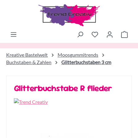
Zum Hauptinhalt springen
Ware
Kreative Bastelwelt
Moosgummitrends
Buchstaben & Zahlen
Glitterbuchstaben 3 cm
Glitterbuchstabe R flieder
Bildergalerie überspringen