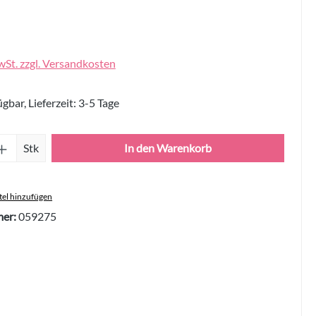
wSt. zzgl. Versandkosten
gbar, Lieferzeit: 3-5 Tage
Anzahl: Gib den gewünschten Wert ein oder 
Stk
In den Warenkorb
el hinzufügen
er:
059275