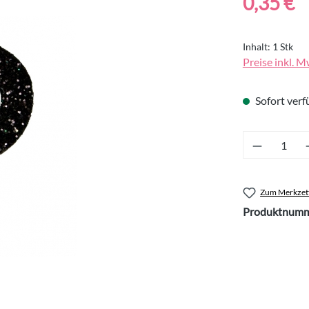
0,35 €
Inhalt:
1 Stk
Preise inkl. M
Sofort verfü
Produkt 
Zum Merkzett
Produktnumm