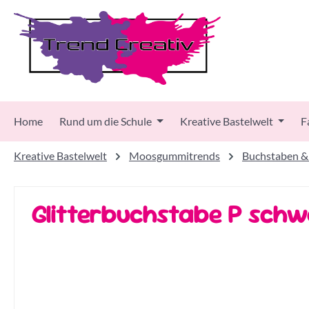
 Hauptinhalt springen
Zur Suche springen
Zur Hauptnavigation springen
Home
Rund um die Schule
Kreative Bastelwelt
F
Kreative Bastelwelt
Moosgummitrends
Buchstaben &
Glitterbuchstabe P sch
Bildergalerie überspringen