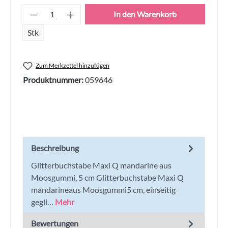
Produkt Anzahl: Gib den gewünschten Wert
In den Warenkorb
Stk
Zum Merkzettel hinzufügen
Produktnummer:
059646
Beschreibung
Glitterbuchstabe Maxi Q mandarine aus
Moosgummi, 5 cm Glitterbuchstabe Maxi Q
mandarineaus Moosgummi5 cm, einseitig
gegli…
Mehr
Bewertungen