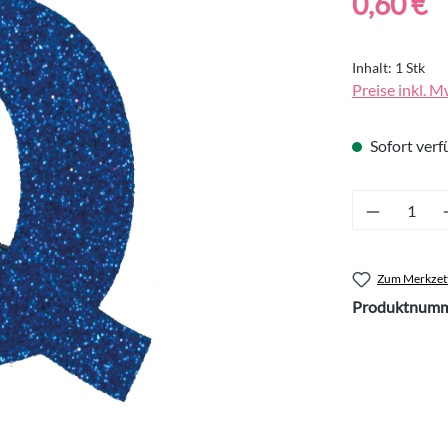
0,60 €
Inhalt:
1 Stk
Preise inkl. M
Sofort verfü
Produkt 
Zum Merkzett
Produktnumm