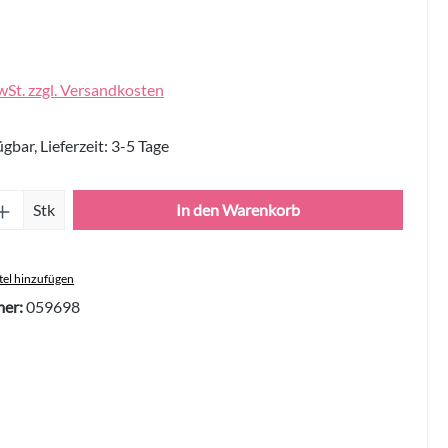
wSt. zzgl. Versandkosten
gbar, Lieferzeit: 3-5 Tage
Anzahl: Gib den gewünschten Wert ein oder 
Stk
In den Warenkorb
el hinzufügen
er:
059698