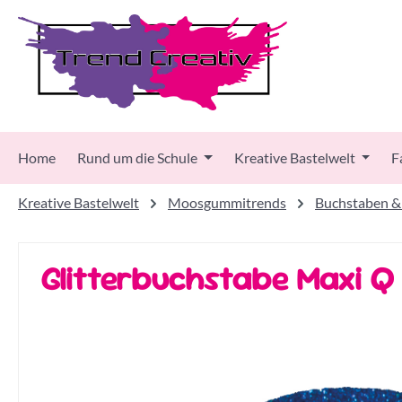
 Hauptinhalt springen
Zur Suche springen
Zur Hauptnavigation springen
Home
Rund um die Schule
Kreative Bastelwelt
F
Kreative Bastelwelt
Moosgummitrends
Buchstaben &
Glitterbuchstabe Maxi Q
Bildergalerie überspringen