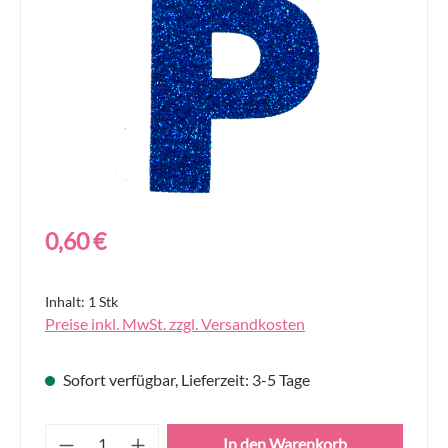
Regulärer Preis:
0,60 €
Inhalt:
1 Stk
Preise inkl. MwSt. zzgl. Versandkosten
Sofort verfügbar, Lieferzeit: 3-5 Tage
Produkt Anzahl: Gib den gewünschten Wert
In den Warenkorb