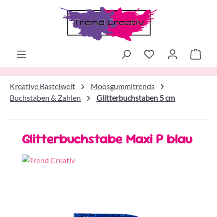
Zum Hauptinhalt springen
Ware
Kreative Bastelwelt
Moosgummitrends
Buchstaben & Zahlen
Glitterbuchstaben 5 cm
Glitterbuchstabe Maxi P blau
Bildergalerie überspringen