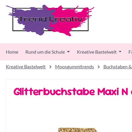
 Hauptinhalt springen
Zur Suche springen
Zur Hauptnavigation springen
Home
Rund um die Schule
Kreative Bastelwelt
F
Kreative Bastelwelt
Moosgummitrends
Buchstaben &
Glitterbuchstabe Maxi N 
Bildergalerie überspringen