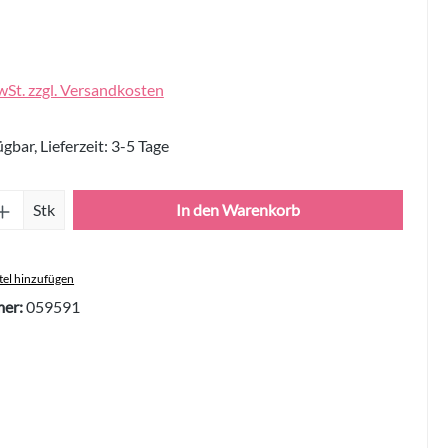
wSt. zzgl. Versandkosten
gbar, Lieferzeit: 3-5 Tage
Anzahl: Gib den gewünschten Wert ein oder 
Stk
In den Warenkorb
el hinzufügen
er:
059591