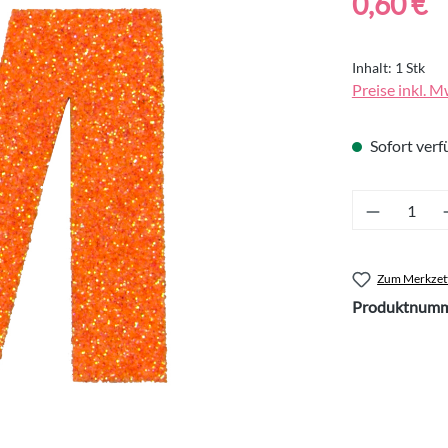
0,60 €
Inhalt:
1 Stk
Preise inkl. M
Sofort verfü
Produkt 
Zum Merkzett
Produktnumm