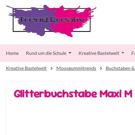
 Hauptinhalt springen
Zur Suche springen
Zur Hauptnavigation springen
Home
Rund um die Schule
Kreative Bastelwelt
F
Kreative Bastelwelt
Moosgummitrends
Buchstaben &
Glitterbuchstabe Maxi 
Bildergalerie überspringen