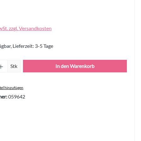
wSt. zzgl. Versandkosten
gbar, Lieferzeit: 3-5 Tage
Anzahl: Gib den gewünschten Wert ein oder 
Stk
In den Warenkorb
el hinzufügen
er:
059642