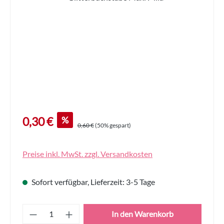
Verkaufspreis:
%
0,30 €
Regulärer Preis:
0,60 €
(50% gespart)
Preise inkl. MwSt. zzgl. Versandkosten
Sofort verfügbar, Lieferzeit: 3-5 Tage
Produkt Anzahl: Gib den gewünschten Wert
In den Warenkorb