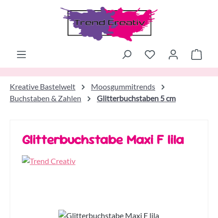
Zum Hauptinhalt springen
Ware
Kreative Bastelwelt
Moosgummitrends
Buchstaben & Zahlen
Glitterbuchstaben 5 cm
Glitterbuchstabe Maxi F lila
Bildergalerie überspringen