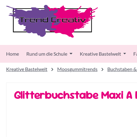
 Hauptinhalt springen
Zur Suche springen
Zur Hauptnavigation springen
Home
Rund um die Schule
Kreative Bastelwelt
F
Kreative Bastelwelt
Moosgummitrends
Buchstaben &
Glitterbuchstabe Maxi A 
Bildergalerie überspringen