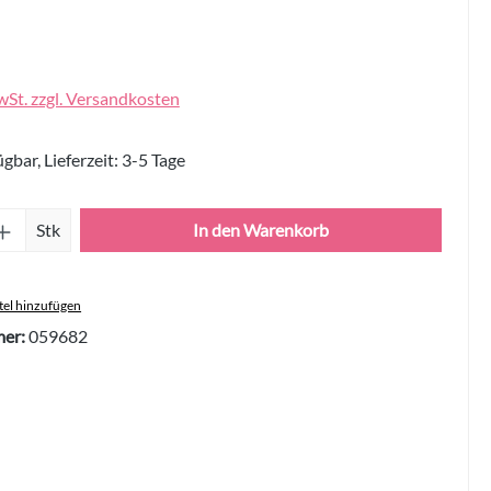
wSt. zzgl. Versandkosten
gbar, Lieferzeit: 3-5 Tage
Anzahl: Gib den gewünschten Wert ein oder 
Stk
In den Warenkorb
el hinzufügen
er:
059682