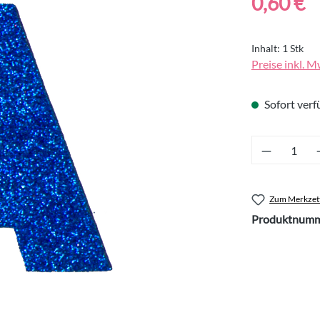
0,60 €
Inhalt:
1 Stk
Preise inkl. M
Sofort verfü
Produkt 
Zum Merkzett
Produktnumm