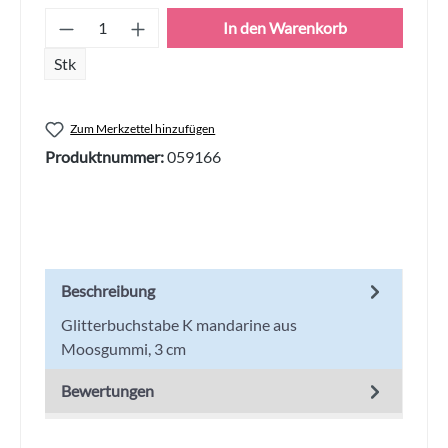
Produkt Anzahl: Gib den gewünschten Wert
In den Warenkorb
Stk
Zum Merkzettel hinzufügen
Produktnummer:
059166
Beschreibung
Glitterbuchstabe K mandarine aus
Moosgummi, 3 cm
Bewertungen