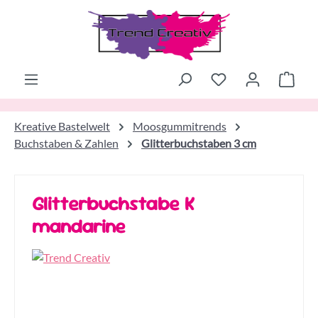
Zum Hauptinhalt springen
Ware
Kreative Bastelwelt
Moosgummitrends
Buchstaben & Zahlen
Glitterbuchstaben 3 cm
Glitterbuchstabe K
mandarine