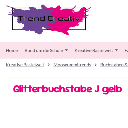
 Hauptinhalt springen
Zur Suche springen
Zur Hauptnavigation springen
Home
Rund um die Schule
Kreative Bastelwelt
F
Kreative Bastelwelt
Moosgummitrends
Buchstaben &
Glitterbuchstabe J gelb
Bildergalerie überspringen