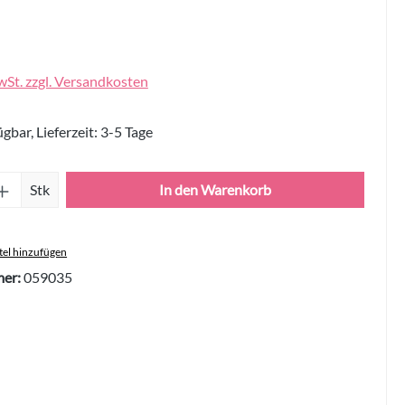
wSt. zzgl. Versandkosten
gbar, Lieferzeit: 3-5 Tage
Anzahl: Gib den gewünschten Wert ein oder 
Stk
In den Warenkorb
el hinzufügen
er:
059035