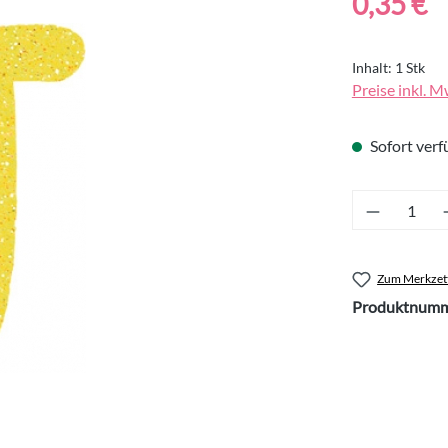
0,35 €
Inhalt:
1 Stk
Preise inkl. M
Sofort verfü
Produkt 
Zum Merkzett
Produktnumm