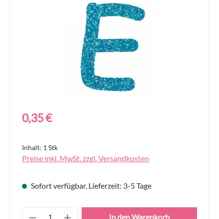
Regulärer Preis:
0,35 €
Inhalt:
1 Stk
Preise inkl. MwSt. zzgl. Versandkosten
Sofort verfügbar, Lieferzeit: 3-5 Tage
Produkt Anzahl: Gib den gewünschten Wert
In den Warenkorb