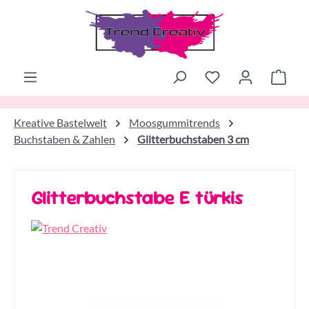
Zum Hauptinhalt springen
Ware
Kreative Bastelwelt
Moosgummitrends
Buchstaben & Zahlen
Glitterbuchstaben 3 cm
Glitterbuchstabe E türkis
Bildergalerie überspringen