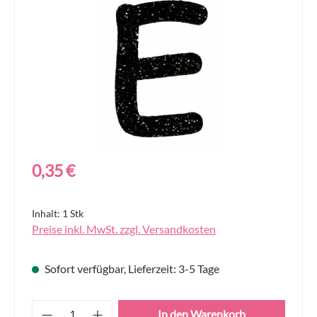
Regulärer Preis:
0,35 €
Inhalt:
1 Stk
Preise inkl. MwSt. zzgl. Versandkosten
Sofort verfügbar, Lieferzeit: 3-5 Tage
Produkt Anzahl: Gib den gewünschten Wert
In den Warenkorb