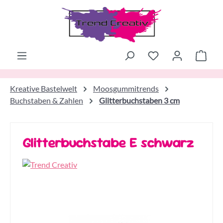
Zum Hauptinhalt springen
Ware
Kreative Bastelwelt
Moosgummitrends
Buchstaben & Zahlen
Glitterbuchstaben 3 cm
Glitterbuchstabe E schwarz
Bildergalerie überspringen