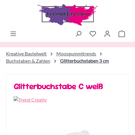
Zum Hauptinhalt springen
Ware
Kreative Bastelwelt
Moosgummitrends
Buchstaben & Zahlen
Glitterbuchstaben 3 cm
Glitterbuchstabe C weiß
Bildergalerie überspringen