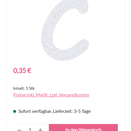
Regulärer Preis:
0,35 €
Inhalt:
1 Stk
Preise inkl. MwSt. zzgl. Versandkosten
Sofort verfügbar, Lieferzeit: 3-5 Tage
Produkt Anzahl: Gib den gewünschten Wert
In den Warenkorb