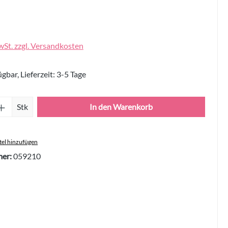
wSt. zzgl. Versandkosten
gbar, Lieferzeit: 3-5 Tage
Anzahl: Gib den gewünschten Wert ein oder 
Stk
In den Warenkorb
el hinzufügen
er:
059210