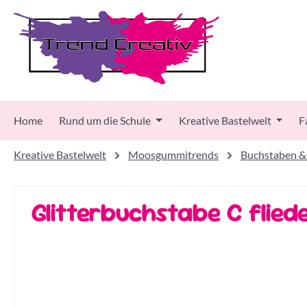
 Hauptinhalt springen
Zur Suche springen
Zur Hauptnavigation springen
Home
Rund um die Schule
Kreative Bastelwelt
F
Kreative Bastelwelt
Moosgummitrends
Buchstaben &
Glitterbuchstabe C flied
Bildergalerie überspringen