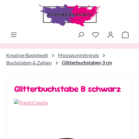
Zum Hauptinhalt springen
Ware
Kreative Bastelwelt
Moosgummitrends
Buchstaben & Zahlen
Glitterbuchstaben 3 cm
Glitterbuchstabe B schwarz
Bildergalerie überspringen