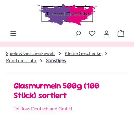
Zum Hauptinhalt springen
Ware
Spiele & Geschenkewelt
Kleine Geschenke
Rund ums Jahr
Sonstiges
Glasmurmeln 500g (100
Stück) sortiert
Toi-Toys Deutschland GmbH