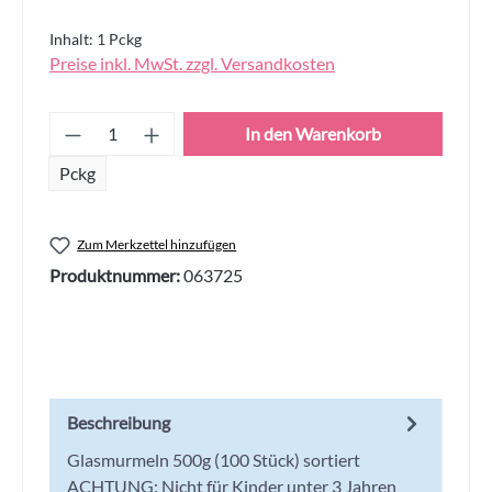
Inhalt:
1 Pckg
Preise inkl. MwSt. zzgl. Versandkosten
Produkt Anzahl: Gib den gewünschten Wert
In den Warenkorb
Pckg
Zum Merkzettel hinzufügen
Produktnummer:
063725
Beschreibung
Glasmurmeln 500g (100 Stück) sortiert
ACHTUNG: Nicht für Kinder unter 3 Jahren