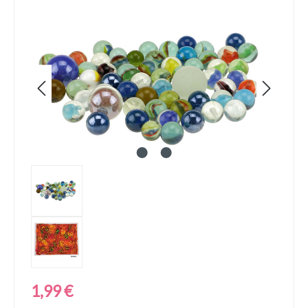
Bildergalerie überspringen
Regulärer Preis:
1,99 €