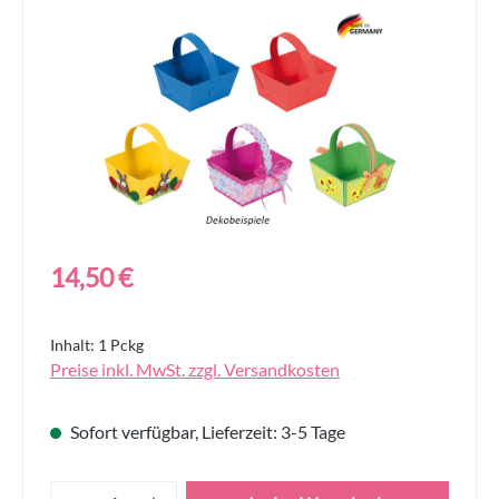
Bildergalerie überspringen
Regulärer Preis:
14,50 €
Inhalt:
1 Pckg
Preise inkl. MwSt. zzgl. Versandkosten
Sofort verfügbar, Lieferzeit: 3-5 Tage
Produkt Anzahl: Gib den gewünschten Wert