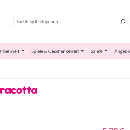
arbenwelt
Spiele & Geschenkewelt
Sale%
Angebo
rracotta
Regulärer Prei