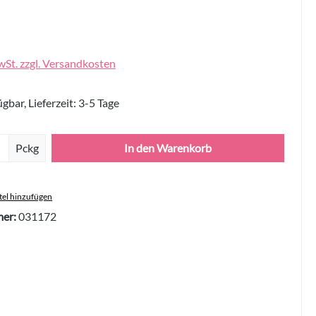
wSt. zzgl. Versandkosten
gbar, Lieferzeit: 3-5 Tage
Anzahl: Gib den gewünschten Wert ein oder 
Pckg
In den Warenkorb
el hinzufügen
er:
031172