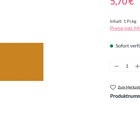
5,70 €
Inhalt:
1 Pckg
Preise inkl. M
Sofort verfü
Produkt 
Zum Merkzett
Produktnumm