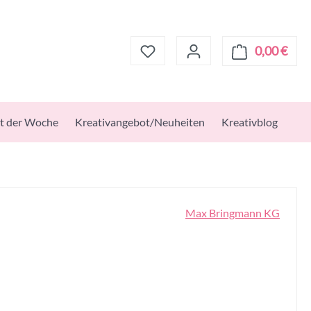
0,00 €
Ware
t der Woche
Kreativangebot/Neuheiten
Kreativblog
Max Bringmann KG
s: