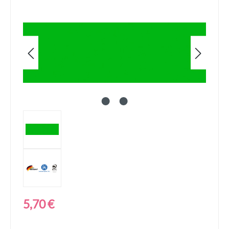
Bildergalerie überspringen
Regulärer Preis:
5,70 €