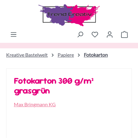
Zum Hauptinhalt springen
Ware
Kreative Bastelwelt
Papiere
Fotokarton
Fotokarton 300 g/m²
grasgrün
Max Bringmann KG