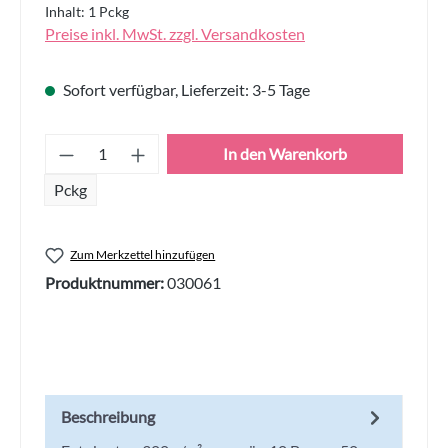
Inhalt:
1 Pckg
Preise inkl. MwSt. zzgl. Versandkosten
Sofort verfügbar, Lieferzeit: 3-5 Tage
Produkt Anzahl: Gib den gewünschten Wert
In den Warenkorb
Pckg
Zum Merkzettel hinzufügen
Produktnummer:
030061
Beschreibung