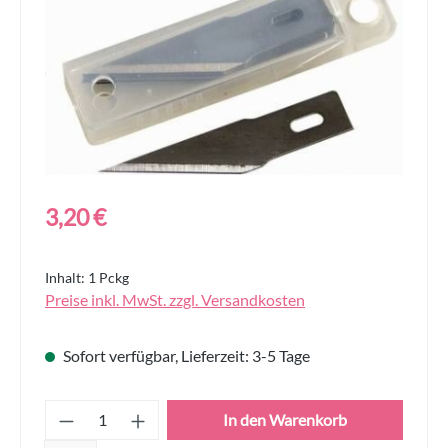
Regulärer Preis:
3,20 €
Inhalt:
1 Pckg
Preise inkl. MwSt. zzgl. Versandkosten
Sofort verfügbar, Lieferzeit: 3-5 Tage
Produkt Anzahl: Gib den gewünschten Wert
In den Warenkorb