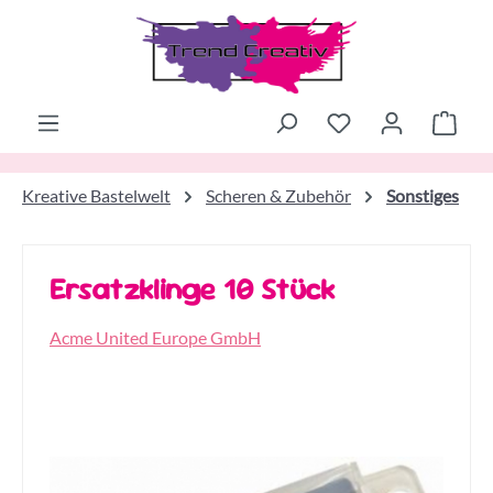
Zum Hauptinhalt springen
Ware
Kreative Bastelwelt
Scheren & Zubehör
Sonstiges
Ersatzklinge 10 Stück
Acme United Europe GmbH
Bildergalerie überspringen