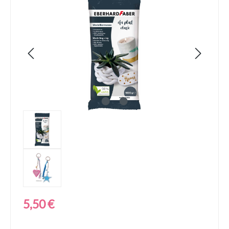
Bildergalerie überspringen
Regulärer Preis:
5,50 €