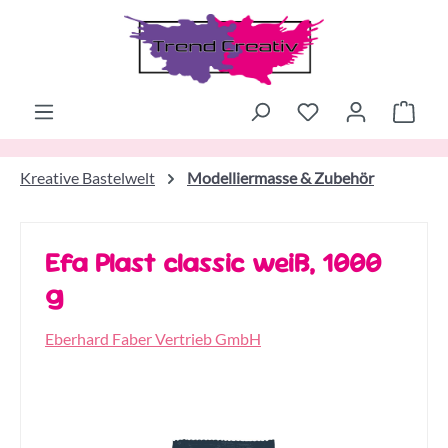
Zum Hauptinhalt springen
Ware
Kreative Bastelwelt
Modelliermasse & Zubehör
Efa Plast classic weiß, 1000
g
Eberhard Faber Vertrieb GmbH