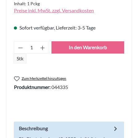
Inhalt:
1 Pckg
Preise inkl. MwSt. zzgl. Versandkosten
Sofort verfügbar, Lieferzeit: 3-5 Tage
Produkt Anzahl: Gib den gewünschten Wert
In den Warenkorb
Stk
Zum Merkzettel hinzufügen
Produktnummer:
044335
Beschreibung