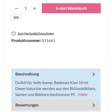
Produkt Anzahl: Gib den gewünschten Wert
In den Warenkorb
Stk
Zum Merkzettel hinzufügen
Produktnummer:
011661
Beschreibung
Duftöl für Seife &amp; Badesalz Kiwi 10 ml
Diese Naturöle werden aus den Blütenblättern,
Samen und Blättern bestimmter Pf…
Mehr
Bewertungen