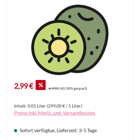
Bildergalerie überspringen
Verkaufspreis:
%
2,99 €
Regulärer Preis:
4,99 €
(40.08% gespart)
Inhalt:
0.01 Liter
(299,00 € / 1 Liter)
Preise inkl. MwSt. zzgl. Versandkosten
Sofort verfügbar, Lieferzeit: 3-5 Tage