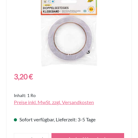
Bildergalerie überspringen
Regulärer Preis:
3,20 €
Inhalt:
1 Ro
Preise inkl. MwSt. zzgl. Versandkosten
Sofort verfügbar, Lieferzeit: 3-5 Tage
Produkt Anzahl: Gib den gewünschten Wert