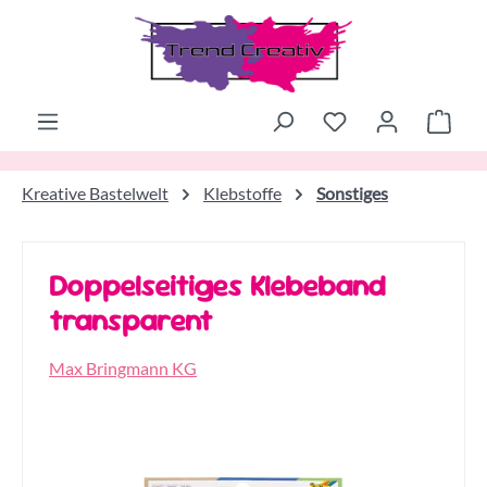
Zum Hauptinhalt springen
Ware
Kreative Bastelwelt
Klebstoffe
Sonstiges
Doppelseitiges Klebeband
transparent
Max Bringmann KG