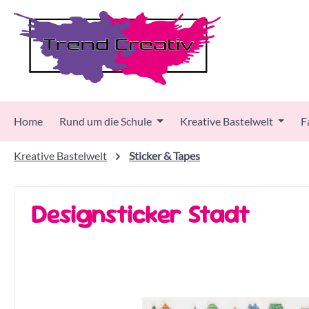
 Hauptinhalt springen
Zur Suche springen
Zur Hauptnavigation springen
Home
Rund um die Schule
Kreative Bastelwelt
F
Kreative Bastelwelt
Sticker & Tapes
Designsticker Stadt
Bildergalerie überspringen