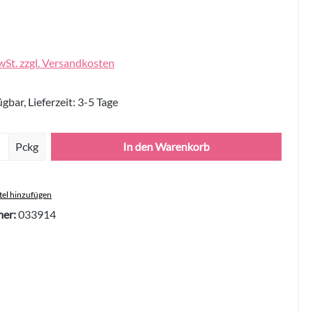
wSt. zzgl. Versandkosten
gbar, Lieferzeit: 3-5 Tage
Anzahl: Gib den gewünschten Wert ein oder 
Pckg
In den Warenkorb
el hinzufügen
er:
033914