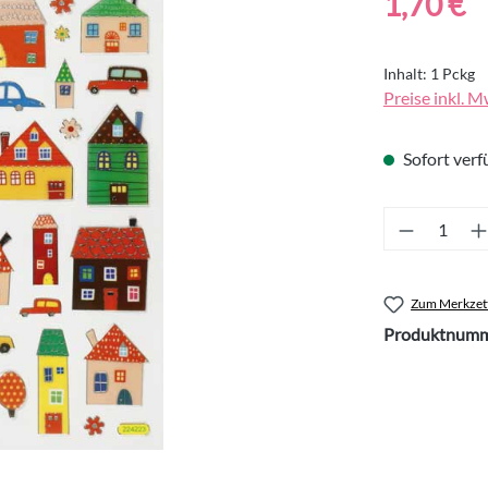
1,70 €
Inhalt:
1 Pckg
Preise inkl. M
Sofort verfü
Produkt 
Zum Merkzett
Produktnumm