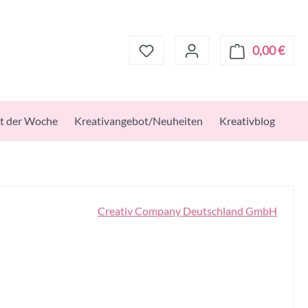
0,00 €
Ware
t der Woche
Kreativangebot/Neuheiten
Kreativblog
Creativ Company Deutschland GmbH
s: