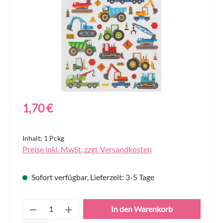
Regulärer Preis:
1,70 €
Inhalt:
1 Pckg
Preise inkl. MwSt. zzgl. Versandkosten
Sofort verfügbar, Lieferzeit: 3-5 Tage
Produkt Anzahl: Gib den gewünschten Wert
In den Warenkorb