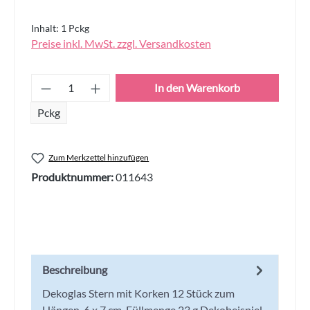
Inhalt:
1 Pckg
Preise inkl. MwSt. zzgl. Versandkosten
Produkt Anzahl: Gib den gewünschten Wert
In den Warenkorb
Pckg
Zum Merkzettel hinzufügen
Produktnummer:
011643
Beschreibung
Dekoglas Stern mit Korken 12 Stück zum
Hängen, 6 x 7 cm, Füllmenge 23 g Dekobeispiel