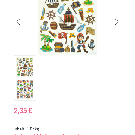
Regulärer Preis:
2,35 €
Inhalt:
1 Pckg