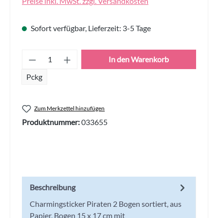
Preise inkl. MwSt. zzgl. Versandkosten
Sofort verfügbar, Lieferzeit: 3-5 Tage
Produkt Anzahl: Gib den gewünschten Wert
In den Warenkorb
Pckg
Zum Merkzettel hinzufügen
Produktnummer:
033655
Beschreibung
Charmingsticker Piraten 2 Bogen sortiert, aus
Papier, Bogen 15 x 17 cm mit