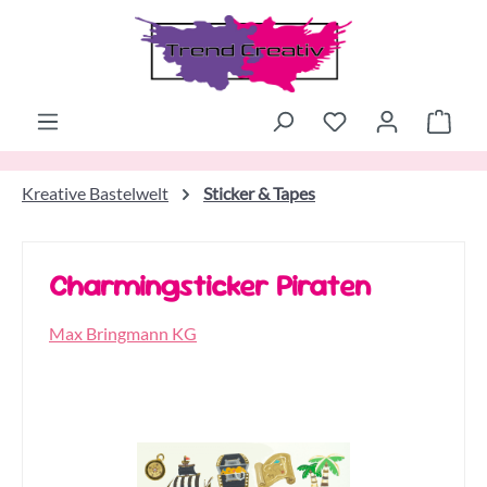
Zum Hauptinhalt springen
Ware
Kreative Bastelwelt
Sticker & Tapes
Charmingsticker Piraten
Max Bringmann KG
Bildergalerie überspringen