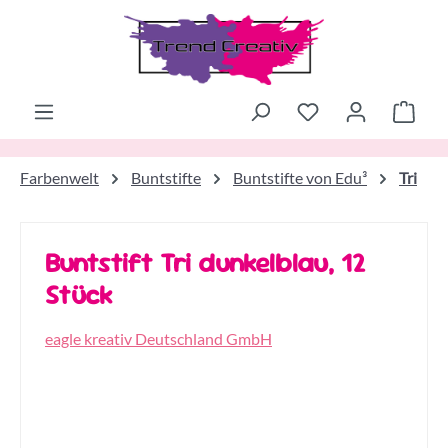
Zum Hauptinhalt springen
Ware
Farbenwelt
Buntstifte
Buntstifte von Edu³
Tri
Buntstift Tri dunkelblau, 12
Stück
eagle kreativ Deutschland GmbH