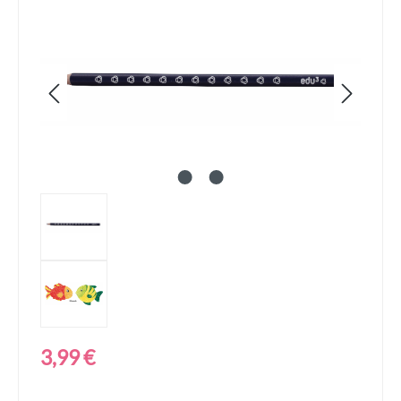
Bildergalerie überspringen
Regulärer Preis:
3,99 €