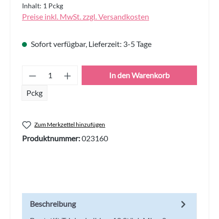
Inhalt:
1 Pckg
Preise inkl. MwSt. zzgl. Versandkosten
Sofort verfügbar, Lieferzeit: 3-5 Tage
Produkt Anzahl: Gib den gewünschten Wert
In den Warenkorb
Pckg
Zum Merkzettel hinzufügen
Produktnummer:
023160
Beschreibung