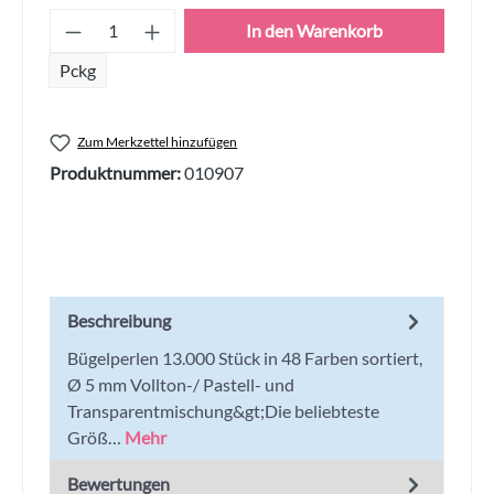
Produkt Anzahl: Gib den gewünschten Wert
In den Warenkorb
Pckg
Zum Merkzettel hinzufügen
Produktnummer:
010907
Beschreibung
Bügelperlen 13.000 Stück in 48 Farben sortiert,
Ø 5 mm Vollton-/ Pastell- und
Transparentmischung&gt;Die beliebteste
Größ…
Mehr
Bewertungen