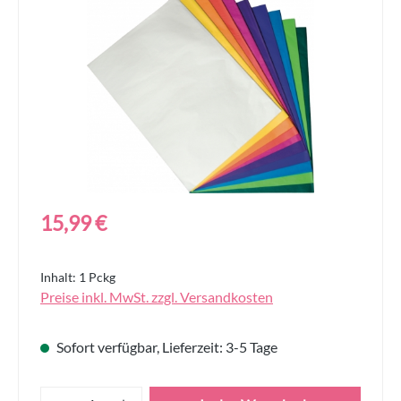
Bildergalerie überspringen
Regulärer Preis:
15,99 €
Inhalt:
1 Pckg
Preise inkl. MwSt. zzgl. Versandkosten
Sofort verfügbar, Lieferzeit: 3-5 Tage
Produkt Anzahl: Gib den gewünschten Wert