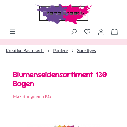
Zum Hauptinhalt springen
Ware
Kreative Bastelwelt
Papiere
Sonstiges
Blumenseidensortiment 130
Bogen
Max Bringmann KG