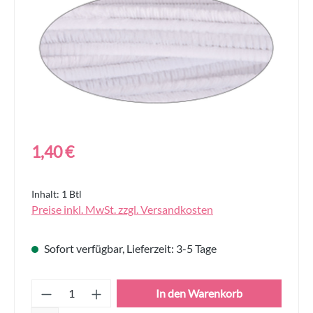
Regulärer Preis:
1,40 €
Inhalt:
1 Btl
Preise inkl. MwSt. zzgl. Versandkosten
Sofort verfügbar, Lieferzeit: 3-5 Tage
Produkt Anzahl: Gib den gewünschten Wert
In den Warenkorb