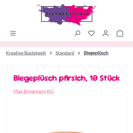
Zum Hauptinhalt springen
Ware
Kreative Bastelwelt
Standard
Biegeplüsch
Biegeplüsch pfirsich, 10 Stück
Max Bringmann KG
Bildergalerie überspringen