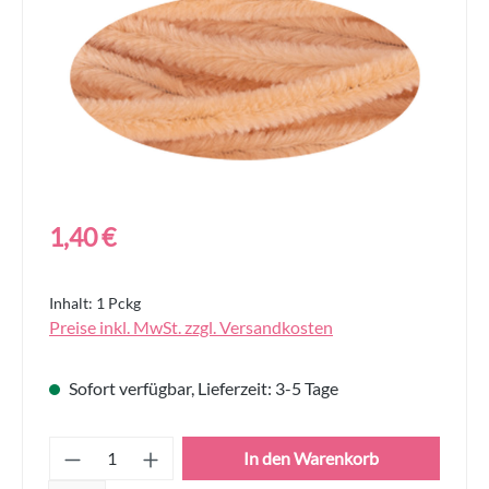
Regulärer Preis:
1,40 €
Inhalt:
1 Pckg
Preise inkl. MwSt. zzgl. Versandkosten
Sofort verfügbar, Lieferzeit: 3-5 Tage
Produkt Anzahl: Gib den gewünschten Wert
In den Warenkorb