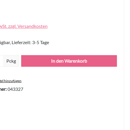
wSt. zzgl. Versandkosten
gbar, Lieferzeit: 3-5 Tage
Anzahl: Gib den gewünschten Wert ein oder 
Pckg
In den Warenkorb
el hinzufügen
er:
043327