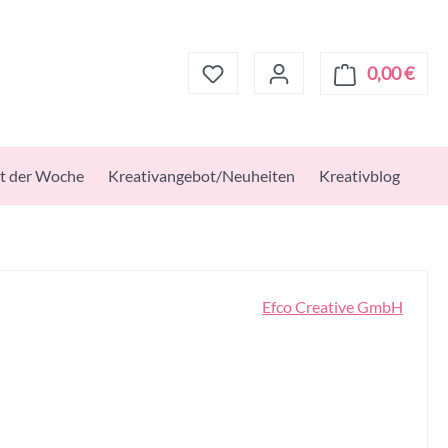
0,00 €
Ware
t der Woche
Kreativangebot/Neuheiten
Kreativblog
Efco Creative GmbH
s: