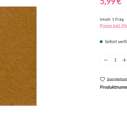
5,99 €
Inhalt:
1 Pckg
Preise inkl. M
Sofort verfü
Produkt 
Zum Merkzett
Produktnumm