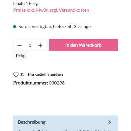
Inhalt:
1 Pckg
Preise inkl. MwSt. zzgl. Versandkosten
Sofort verfügbar, Lieferzeit: 3-5 Tage
Produkt Anzahl: Gib den gewünschten Wert
In den Warenkorb
Pckg
Zum Merkzettel hinzufügen
Produktnummer:
030298
Beschreibung