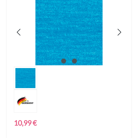
Bildergalerie überspringen
Regulärer Preis:
10,99 €